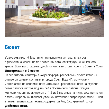
Бювет
Уважаемые гости! Терапия с применением минеральных вод
эффективна, особенно при болезнях органов желудочно-кишечного
тракта. Если вы страдаете одной из них, вам стоит посетить бювет в Сочи.
Информация о бювете
На территории санатория «Адлеркурорт» расположен бювет, который
считается самым крупным в городе Сочи. Вода «Пластунская»
извлекается из одноименного источника, расположенного на глубине
более пятисот метров под землёй в Хостинском районе. Общая
минерализация варьируется от 1,2 до 2 граммов на литр, вода является
слабоминеральной и слабощелочной натриевой гидрокарбонатной. В ней
в значительных количествах содержатся йод, бор, кремний, фтор.
Действие воды