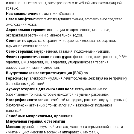
и вагинальные тампоны, электрофорез с лечебной илово-сульфидной
грязью.
Нафталанолечние
с лампами «Солюкс».
Плазмолифтинг:
аутогемостимуляция тканей, эффективное средство
омоложения кожи.
Аэрозольная терапия:
ингаляции лекарственные, масляные, с
экстрактами растений и с минеральной водой.
Соляная пещера:
галотерапия – исцеление человека посредством
вдыхания соляных паров
Озонотерапия:
внутривенная, газация, подкожные инъекции.
Физиотерапевтические процедуры:
фонофорез, электрофорез, УВЧ-
терапия, ДМВ-терапия, КВЧ-терапия, ультразвуковая терапия,
лазеротерапия, магнитотерапия.
Внутритканевая электростимуляция (ВЭС) по
Герасимову:
электростимуляция лечит болезнь, действуя на ее причину
без побочных действий.
Аурикулотерапия для снижения веса:
иглоукалывание по
биоактивным точкам, которые находятся на ушных раковинах
Иглорефлексотерапия:
лечебный метод раздражения акупунктурных (
биологически активных ) точек иглой или зажжённой полынной
палочкой.
Лечебные микроклизмы, орошения
Мануальная терапия, остеопатия
Массаж:
ручной, вакуумный массаж, массаж на термической кровати
«Мигун», циклический массаж на аппаратах «Лимфа-Э»,