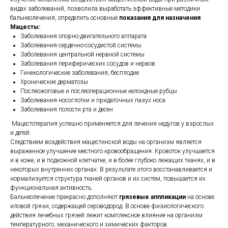
видах заболеваний, позволила выработать эффективные методики
бальнеолечения, определить основные
показания для назначения
Мацесты:
Заболевания опорно-двигательного аппарата
Заболевания сердечно-сосудистой системы
Заболевания центральной нервной системы
Заболевания периферических сосудов и нервов
Гинекологические заболевания, бесплодие
Хронические дерматозы
Послеожоговые и послеоперационные келоидные рубцы
Заболевания носоглотки и придаточных пазух носа
Заболевания полости рта и десен
Мацестотерапия успешно применяется для лечения недугов у взрослых
и детей.
Следствием воздействия мацестинской воды на организм является
выраженное улучшение местного кровообращения. Кровоток улучшается
и в коже, и в подкожной клетчатке, и в более глубоко лежащих тканях, и в
некоторых внутренних органах. В результате этого восстанавливается и
нормализуется структура тканей органов и их систем, повышается их
функциональная активность.
Бальнеолечение прекрасно дополняют
грязевые аппликации
на основе
иловой грязи, содержащей сероводород. В основе физиологического
действия лечебных грязей лежит комплексное влияние на организм
температурного, механического и химических факторов.