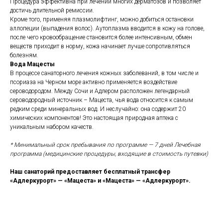
Процедура эффективна при лечении многих дерматозов и позволяет
достичь длительной ремиссии.
Кроме того, применяя плазмолифтинг, можно добиться остановки
аллопеции (выпадения волос). Аутоплазма вводится в кожу на голове,
после чего кровообращение становится более интенсивным, обмен
веществ приходит в норму, кожа начинает лучше сопротивляться
болезням.
Вода Мацесты
В процессе санаторного лечения кожных заболеваний, в том числе и
псориаза на Черном море активно применяется воздействие
сероводородом. Между Сочи и Адлером расположен легендарный
сероводородный источник – Мацеста, чья вода относится к самым
редким среди минеральных вод. И неслучайно: она содержит 20
химических компонентов! Это настоящая природная аптека с
уникальным набором качеств.
* Минимальный срок пребывания по программе — 7 дней Лечебная
программа (медицинские процедуры, входящие в стоимость путевки)
Наш санаторий предоставляет бесплатный трансфер
«Адлеркурорт» — «Мацеста» и «Мацеста» — «Адлеркурорт».