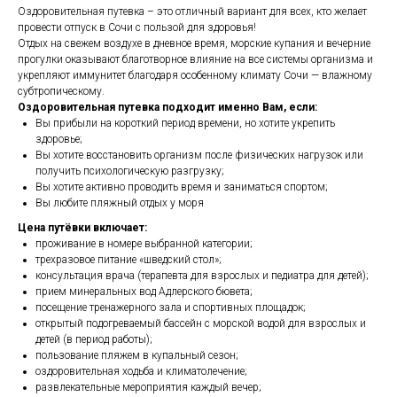
Оздоровительная путевка – это отличный вариант для всех, кто желает
провести отпуск в Сочи с пользой для здоровья!
Отдых на свежем воздухе в дневное время, морские купания и вечерние
прогулки оказывают благотворное влияние на все системы организма и
укрепляют иммунитет благодаря особенному климату Сочи — влажному
субтропическому.
Оздоровительная путевка подходит именно Вам, если:
Вы прибыли на короткий период времени, но хотите укрепить
здоровье;
Вы хотите восстановить организм после физических нагрузок или
получить психологическую разгрузку;
Вы хотите активно проводить время и заниматься спортом;
Вы любите пляжный отдых у моря
Цена путёвки включает:
проживание в номере выбранной категории;
трехразовое питание «шведский стол»;
консультация врача (терапевта для взрослых и педиатра для детей);
прием минеральных вод Адлерского бювета;
посещение тренажерного зала и спортивных площадок;
открытый подогреваемый бассейн с морской водой для взрослых и
детей (в период работы);
пользование пляжем в купальный сезон;
оздоровительная ходьба и климатолечение;
развлекательные мероприятия каждый вечер;