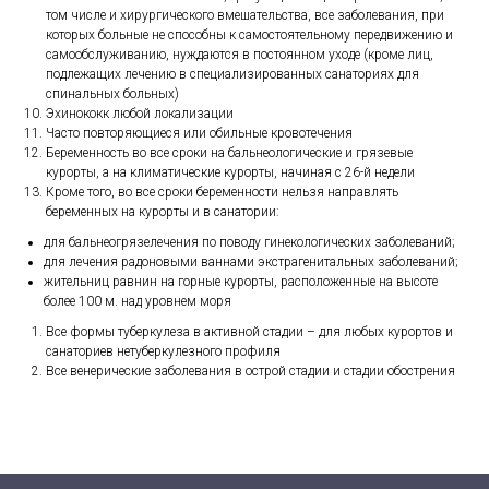
том числе и хирургического вмешательства, все заболевания, при
которых больные не способны к самостоятельному передвижению и
самообслуживанию, нуждаются в постоянном уходе (кроме лиц,
подлежащих лечению в специализированных санаториях для
спинальных больных)
Эхинококк любой локализации
Часто повторяющиеся или обильные кровотечения
Беременность во все сроки на бальнеологические и грязевые
курорты, а на климатические курорты, начиная с 26-й недели
Кроме того, во все сроки беременности нельзя направлять
беременных на курорты и в санатории:
для бальнеогрязелечения по поводу гинекологических заболеваний;
для лечения радоновыми ваннами экстрагенитальных заболеваний;
жительниц равнин на горные курорты, расположенные на высоте
более 100 м. над уровнем моря
Все формы туберкулеза в активной стадии – для любых курортов и
санаториев нетуберкулезного профиля
Все венерические заболевания в острой стадии и стадии обострения