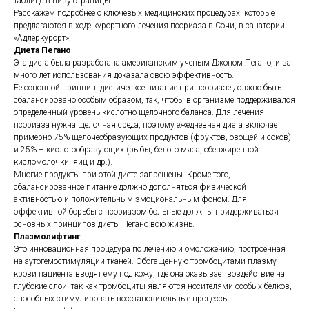
таблице в низу страницы.
Расскажем подробнее о ключевых медицинских процедурах, которые
предлагаются в ходе курортного лечения псориаза в Сочи, в санатории
«Адлеркурорт»:
Диета Пегано
Эта диета была разработана американским ученым Джоном Пегано, и за
много лет использования доказала свою эффективность.
Ее основной принцип: диетическое питание при псориазе должно быть
сбалансировано особым образом, так, чтобы в организме поддерживался
определенный уровень кислотно-щелочного баланса. Для лечения
псориаза нужна щелочная среда, поэтому ежедневная диета включает
примерно 75% щелочеобразующих продуктов (фруктов, овощей и соков)
и 25% – кислотообразующих (рыбы, белого мяса, обезжиренной
кисломолочки, яиц и др.).
Многие продукты при этой диете запрещены. Кроме того,
сбалансированное питание должно дополняться физической
активностью и положительным эмоциональным фоном. Для
эффективной борьбы с псориазом больные должны придерживаться
основных принципов диеты Пегано всю жизнь.
Плазмолифтинг
Это инновационная процедура по лечению и омоложению, построенная
на аутогемостимуляции тканей. Обогащенную тромбоцитами плазму
крови пациента вводят ему под кожу, где она оказывает воздействие на
глубокие слои, так как тромбоциты являются носителями особых белков,
способных стимулировать восстановительные процессы.