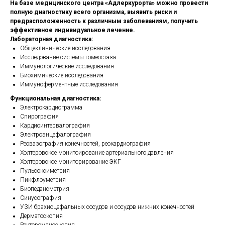
На базе медицинского центра «Адлеркурорта» можно провести
полную диагностику всего организма, выявить риски и
предрасположенность к различным заболеваниям, получить
эффективное индивидуальное лечение.
Лабораторная диагностика:
Общеклинические исследования
Исследование системы гомеостаза
Иммунологические исследования
Биохимические исследования
Иммуноферментные исследования
Функциональная диагностика:
Электрокардиограмма
Спирография
Кардиоинтервалография
Электроэнцефалография
Реовазография конечностей, реокардиография
Холтеровское монитоирование артериального давления
Холтеровское мониторирование ЭКГ
Пульсоксиметрия
Пикфлоуметрия
Биопедансметрия
Синусография
УЗИ брахиоцефальных сосудов и сосудов нижних конечностей
Дерматоскопия