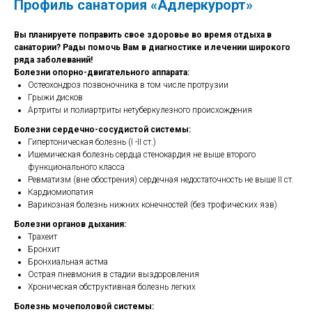
Профиль санатория «Адлеркурорт»
Вы планируете поправить свое здоровье во время отдыха в
санатории? Рады помочь Вам в диагностике и лечении широкого
ряда заболеваний!
Болезни опорно-двигательного аппарата:
Остеохондроз позвоночника в том числе протрузии
Грыжи дисков
Артриты и полиартриты нетуберкулезного происхождения
Болезни сердечно-сосудистой системы:
Гипертоническая болезнь (I -II ст.)
Ишемическая болезнь сердца стенокардия не выше второго
функционального класса
Ревматизм (вне обострения) сердечная недостаточность не выше II ст.
Кардиомиопатия
Варикозная болезнь нижних конечностей (без трофических язв)
Болезни органов дыхания:
Трахеит
Бронхит
Бронхиальная астма
Острая пневмония в стадии выздоровления
Хроническая обструктивная болезнь легких
Болезнь мочеполовой системы: