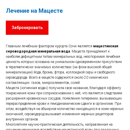
Лечение на Мацесте
Забронировать
Главным лечебным фактором курорта Сочи является
мацестинская
сероводородная минеральная вода
. Мацеста принадлежит к
наиболее дефицитным типам минеральных вод, неоспоримая лечебная
ценность которых основана на уникальном одновременном присутствии
в терапевтически значимых количествах (на фоне высокой общей
минерализации) йода, брома, фтора, коллоидной серы и свободного
сероводорода. Всего в мацесте содержится около 20 химических
составляющих: газов, микроэлементов, солей.
Мацеста («огненная вода») получила свое название, благодаря эффекту
покраснения кожи при соприкосновении с ней, что является следствием
расширения кровеносных сосудов, появления гиперемии, вызывающих
перераспределение крови и гемодинамические сдвиги в организме. При
этом, воздействуя на обширное количество находящихся в коже нервных
окончаний, сероводород вызывает изменения нервных рецепторов
внутренних органов.
Многолетняя научно-практическая деятельность, направленная на
изучение механизма воздействия мацестинской воды при различных