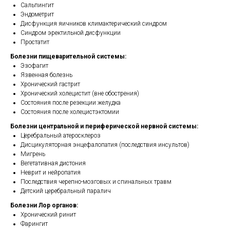
Сальпингит
Эндометрит
Дисфункция яичников климактерический синдром
Синдром эректильной дисфункции
Простатит
Болезни пищеварительной системы:
Эзофагит
Язвенная болезнь
Хронический гастрит
Хронический холецистит (вне обострения)
Состояния после резекции желудка
Состояния после холецистэктомии
Болезни центральной и периферической нервной системы:
Церебральный атеросклероз
Дисцикуляторная энцефалопатия (последствия инсультов)
Мигрень
Вегетативная дистония
Неврит и нейропатия
Последствия черепно-мозговых и спинальных травм
Детский церебральный паралич
Болезни Лор органов:
Хронический ринит
Фарингит