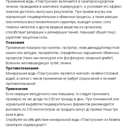
Применение воды «Пластунская» включается в санаторно-курортное
лечение, проводимое в комплексе «Адлеркурорт», и усиливает его эффект,
помогая достигать наилучших результатов. При приёме внутрь она
нормализует пищеварительные и обменные процессы, а также реакции
окислительно-восстановительного характера, выводит шлаки, соли
тяжёлых металлов и другие вредные вещества из организма,
способствует репарации и регенерации тканей, повышает общий тонус,
укрепляет защитные силы.
Показания
Применение показано при колитах, гастритах, язве двенадцатиперстной
кишки или желудка, панкреатитах, определённых нарушениях обменных
процессов (таких как оксалурия или фосфатурия, сахарный диабет),
болезнях желчевыводящих путей, печени.
Противопоказания
Минеральная вода «Пластунская» является «мягкой» лечебно-столовой
водой, в связи с чем ее применение не требует ограничений и не имеет
противопоказаний.
Применение
Если секреция желудочного сока повышена, то следует принимать
примерно за час до еды по 200 мл трижды в день. При пониженной или
нормальной выработке пищеварительных ферментов рекомендуется
выпивать по 200 миллилитров за тридцать минут до приёма пищи три
раза в день.
Опробуйте на себе действие минеральной воды «Пластунская» из бювета
санатория «Адлеркурорт»!