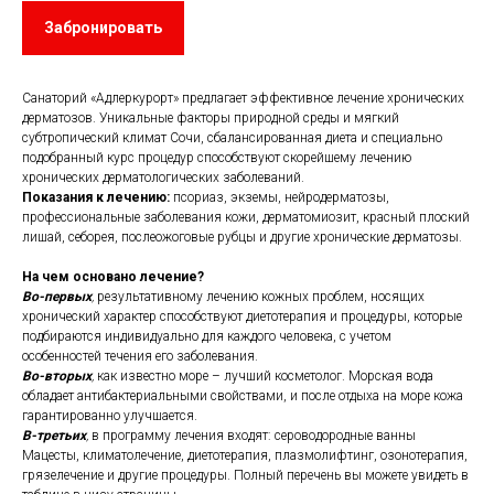
Забронировать
Санаторий «Адлеркурорт» предлагает эффективное лечение хронических
дерматозов. Уникальные факторы природной среды и мягкий
субтропический климат Сочи, сбалансированная диета и специально
подобранный курс процедур способствуют скорейшему лечению
хронических дерматологических заболеваний.
Показания к лечению:
псориаз, экземы, нейродерматозы,
профессиональные заболевания кожи, дерматомиозит, красный плоский
лишай, себорея, послеожоговые рубцы и другие хронические дерматозы.
На чем основано лечение?
Во-первых
,
результативному лечению кожных проблем, носящих
хронический характер способствуют диетотерапия и процедуры, которые
подбираются индивидуально для каждого человека, с учетом
особенностей течения его заболевания.
Во-вторых
,
как известно море – лучший косметолог. Морская вода
обладает антибактериальными свойствами, и после отдыха на море кожа
гарантированно улучшается.
В-третьих
,
в программу лечения входят: сероводородные ванны
Мацесты, климатолечение, диетотерапия, плазмолифтинг, озонотерапия,
грязелечение и другие процедуры. Полный перечень вы можете увидеть в