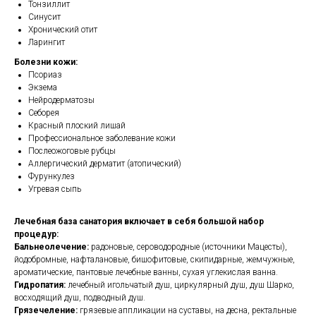
Тонзиллит
Синусит
Хронический отит
Ларингит
Болезни кожи:
Псориаз
Экзема
Нейродерматозы
Себорея
Красный плоский лишай
Профессиональное заболевание кожи
Послеожоговые рубцы
Аллергический дерматит (атопический)
Фурункулез
Угревая сыпь
Лечебная база санатория включает в себя большой набор
процедур:
Бальнеолечение:
радоновые, сероводородные (источники Мацесты),
йодобромные, нафталановые, бишофитовые, скипидарные, жемчужные,
ароматические, пантовые лечебные ванны, сухая углекислая ванна.
Гидропатия:
лечебный игольчатый душ, циркулярный душ, душ Шарко,
восходящий душ, подводный душ.
Грязечеление:
грязевые аппликации на суставы, на десна, ректальные